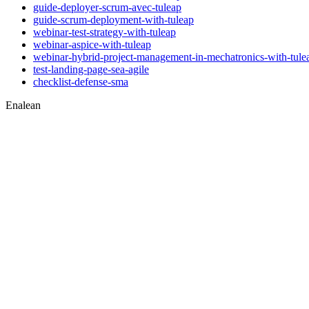
guide-deployer-scrum-avec-tuleap
guide-scrum-deployment-with-tuleap
webinar-test-strategy-with-tuleap
webinar-aspice-with-tuleap
webinar-hybrid-project-management-in-mechatronics-with-tule
test-landing-page-sea-agile
checklist-defense-sma
Enalean