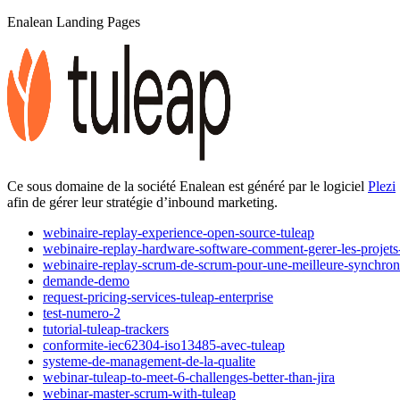
Enalean Landing Pages
Ce sous domaine de la société Enalean est généré par le logiciel
Plezi
afin de gérer leur stratégie d’inbound marketing.
webinaire-replay-experience-open-source-tuleap
webinaire-replay-hardware-software-comment-gerer-les-projets-
webinaire-replay-scrum-de-scrum-pour-une-meilleure-synchroni
demande-demo
request-pricing-services-tuleap-enterprise
test-numero-2
tutorial-tuleap-trackers
conformite-iec62304-iso13485-avec-tuleap
systeme-de-management-de-la-qualite
webinar-tuleap-to-meet-6-challenges-better-than-jira
webinar-master-scrum-with-tuleap